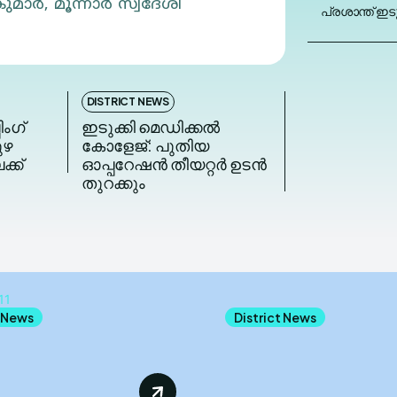
ുമാർ, മൂന്നാർ സ്വദേശി
പ്രശാന്ത് ഇടു
DISTRICT NEWS
ംഗ്
ഇടുക്കി മെഡിക്കല്‍
ുഴ
കോളേജ്: പുതിയ
ക്ക്
ഓപ്പറേഷന്‍ തീയറ്റര്‍ ഉടന്‍
തുറക്കും
t News
District News