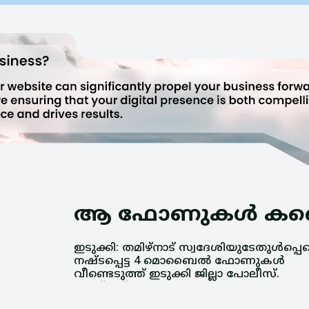
ആ ഫോണുകൾ കണ്ടെ
ഇടുക്കി: തമിഴ്നാട് സ്വദേശിയുടേതുൾപ്പെ
തമിഴ്നാട് സ്വദേശി മുത്തയ്യ, അണക്
നഷ്ടപ്പെട്ട 4 മൊബൈൽ ഫോണുകൾ
സ്വദേശി ജോഷി തോമസ്, കുമളി സ്വദേശി
വീണ്ടെടുത്ത് ഇടുക്കി ജില്ലാ പോലീസ്.