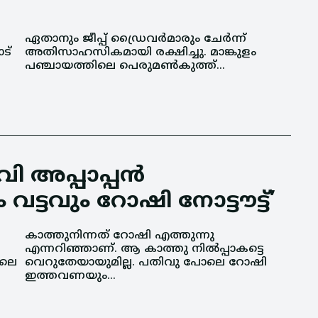
ട്
ളം
പഞ്ചായത്തിലെ പെരുമൺകുത്ത്...
 അപ്പാപ്പന്‍
ട്ടവും റോഷി നോട്ടൗട്ട്’
ിലെ
ോഷി
ഇത്തവണയും...