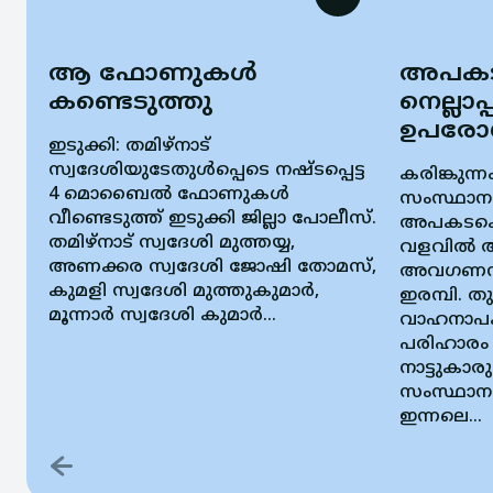
ആ ഫോണുകൾ
അപകടം
കണ്ടെടുത്തു
നെല്ലാ
ഉപരോധി
ഇടുക്കി: തമിഴ്നാട്
സ്വദേശിയുടേതുൾപ്പെടെ നഷ്ടപ്പെട്ട
കരിങ്കുന്
4 മൊബൈൽ ഫോണുകൾ
സംസ്ഥാന
വീണ്ടെടുത്ത് ഇടുക്കി ജില്ലാ പോലീസ്.
അപകടക്കെ
തമിഴ്നാട് സ്വദേശി മുത്തയ്യ,
വളവിൽ 
അണക്കര സ്വദേശി ജോഷി തോമസ്,
അവഗണനയ
കുമളി സ്വദേശി മുത്തുകുമാർ,
ഇരമ്പി. ത
മൂന്നാർ സ്വദേശി കുമാർ...
വാഹനാപക
പരിഹാരം 
നാട്ടുകാര
സംസ്ഥാന 
ഇന്നലെ...