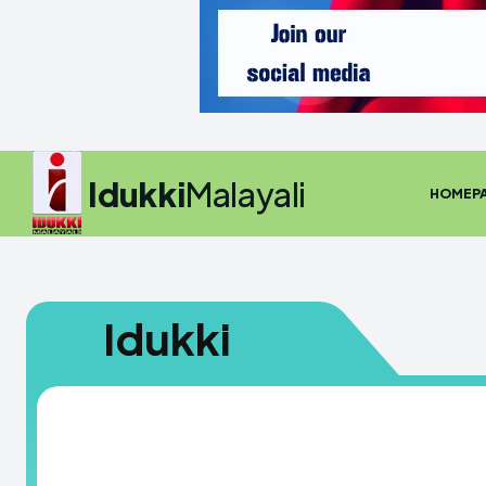
Idukki
Malayali
HOMEP
Idukki