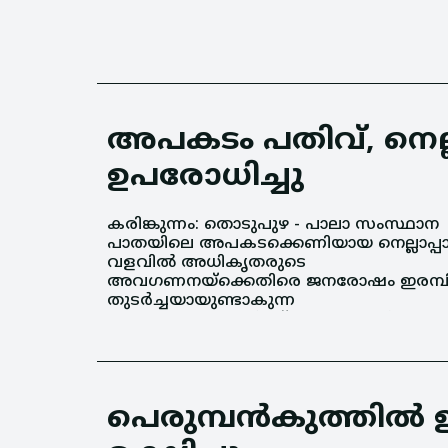
അപകടം പതിവ്, നെല്
ഉപരോധിച്ചു
കരിങ്കുന്നം: തൊടുപുഴ - പാലാ സംസ്ഥാന
വാഹനാപകടങ്ങൾക്ക് ശാശ്വത പരിഹാരം
പാതയിലെ അപകടക്കെണിയായ നെല്ലാപ്പ
കാണണമെന്നാവശ്യപ്പെട്ട് നാട്ടുകാരു
വളവിൽ അധികൃതരുടെ
നേതൃത്വത്തിൽ സംസ്ഥാന പാത ഉപരോധിച്ചു.
അവഗണനയ്‌ക്കെതിരെ ജനരോഷം ഇരമ്പി
തുടർച്ചയായുണ്ടാകുന്ന
പെരുമ്പന്‍കുത്തിൽ