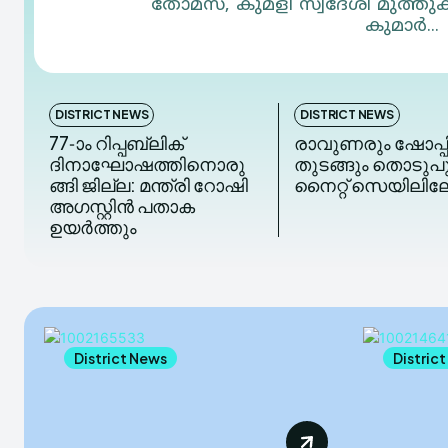
തോമസ്, കുമളി സ്വദേശി മുത്തുക
കുമാർ...
DISTRICT NEWS
DISTRICT NEWS
77-ാം റിപ്പബ്ലിക്
രാവുണരും ഷോപ്പി
ദിനാഘോഷത്തിനൊരു
തുടങ്ങും തൊടുപ
ങ്ങി ജില്ല: മന്ത്രി റോഷി
നൈറ്റ് സെയിലിലേ
അഗസ്റ്റിന്‍ പതാക
ഉയര്‍ത്തും
District News
Distric