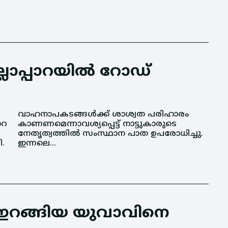
ലാപ്പാറയിൽ റോഡ്
ാറ
ടെ
.
ഇന്നലെ...
 ഇറങ്ങിയ യുവാവിനെ