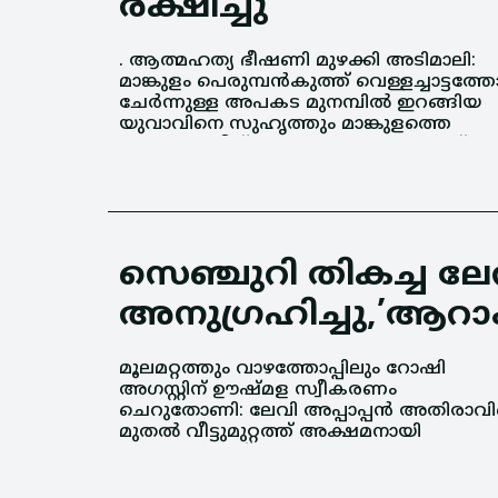
രക്ഷിച്ചു
. ആത്മഹത്യ ഭീഷണി മുഴക്കി അടിമാലി:
ഏതാനും ജീപ്പ് ഡ്രൈവര്‍മാരും ചേര്‍ന്ന്
മാങ്കുളം പെരുമ്പന്‍കുത്ത് വെള്ളച്ചാട്ടത്തോ
അതിസാഹസികമായി രക്ഷിച്ചു. മാങ്കു
ചേര്‍ന്നുള്ള അപകട മുനമ്പില്‍ ഇറങ്ങിയ
യുവാവിനെ സുഹൃത്തും മാങ്കുളത്തെ
സെഞ്ചുറി തികച്ച ലേവി
അനുഗ്രഹിച്ചു,’ആറാം വ
മൂലമറ്റത്തും വാഴത്തോപ്പിലും റോഷി
കാത്തുനിന്നത് റോഷി എത്തുന്നു
അഗസ്റ്റിന് ഊഷ്മള സ്വീകരണം
എന്നറിഞ്ഞാണ്. ആ കാത്തു നില്‍പ്പാകട്ടെ
ചെറുതോണി: ലേവി അപ്പാപ്പന്‍ അതിരാവ
വെറുതേയായുമില്ല. പതിവു പോലെ റ
മുതല്‍ വീട്ടുമുറ്റത്ത് അക്ഷമനായി