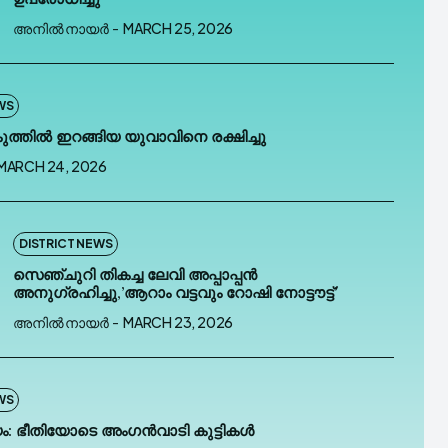
അനിൽ നായർ
-
MARCH 25, 2026
t Us
t Us
WS
കുത്തിൽ ഇറങ്ങിയ യുവാവിനെ രക്ഷിച്ചു
MARCH 24, 2026
he depths of the EchoVerse.
he depths of the EchoVerse.
REGISTER
REGISTER
DISTRICT NEWS
സെഞ്ചുറി തികച്ച ലേവി അപ്പാപ്പന്‍
E
E
PRIVACY POLICY
PRIVACY POLICY
ABOUT US
ABOUT US
അനുഗ്രഹിച്ചു,’ആറാം വട്ടവും റോഷി നോട്ടൗട്ട്’
US
US
REDRESSEL
REDRESSEL
അനിൽ നായർ
-
MARCH 23, 2026
WS
Malayali
Malayali
യം: ഭീതിയോടെ അംഗൻവാടി കുട്ടികൾ
kki Malayali
kki Malayali