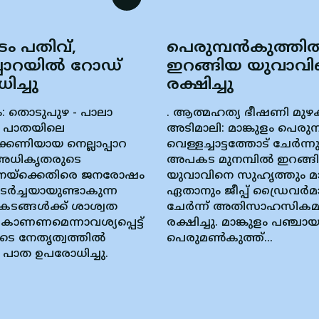
 പതിവ്,
പെരുമ്പന്‍കുത്തി
പ്പാറയിൽ റോഡ്
ഇറങ്ങിയ യുവാവ
ച്ചു
രക്ഷിച്ചു
നം: തൊടുപുഴ - പാലാ
. ആത്മഹത്യ ഭീഷണി മുഴക
 പാതയിലെ
അടിമാലി: മാങ്കുളം പെരുമ്
ണിയായ നെല്ലാപ്പാറ
വെള്ളച്ചാട്ടത്തോട് ചേര്‍ന്ന
അധികൃതരുടെ
അപകട മുനമ്പില്‍ ഇറങ്ങ
്‌ക്കെതിരെ ജനരോഷം
യുവാവിനെ സുഹൃത്തും മാ
ുടർച്ചയായുണ്ടാകുന്ന
ഏതാനും ജീപ്പ് ഡ്രൈവര്‍മ
ടങ്ങൾക്ക് ശാശ്വത
ചേര്‍ന്ന് അതിസാഹസികമ
കാണണമെന്നാവശ്യപ്പെട്ട്
രക്ഷിച്ചു. മാങ്കുളം പഞ്ച
ുടെ നേതൃത്വത്തിൽ
പെരുമൺകുത്ത്...
പാത ഉപരോധിച്ചു.