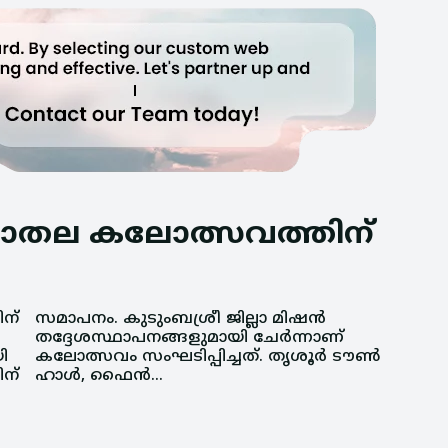
ില്ലാതല കലോത്സവത്തിന്
ിന്
്‍
ി
‍
ിന്
ഹാള്‍, ഫൈന്‍...