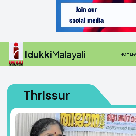
Idukki
Malayali
HOMEP
Thrissur