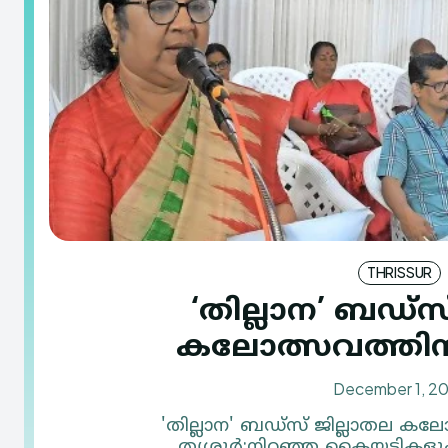
THRISSUR
‘തില്ലാന’ ബഡ്‌സ
കലോത്സവത്തിന
December 1, 2
'തില്ലാന' ബഡ്‌സ് ജില്ലാതല ക
തൃശൂര്‍:നിറഞ്ഞ കൈയടികളും 