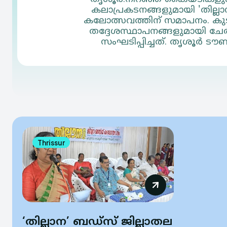
കലാപ്രകടനങ്ങളുമായി 'തില്ലാ
കലോത്സവത്തിന് സമാപനം. കുടും
തദ്ദേശസ്ഥാപനങ്ങളുമായി ചേര
സംഘടിപ്പിച്ചത്. തൃശൂര്‍ ടൗണ
Thrissur
‘തില്ലാന’ ബഡ്‌സ് ജില്ലാതല