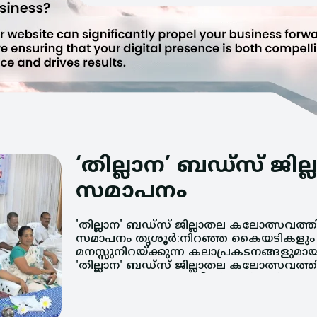
‘തില്ലാന’ ബഡ്‌സ് ജ
സമാപനം
'തില്ലാന' ബഡ്‌സ് ജില്ലാതല കലോത്സവത്ത
സമാപനം. കുടുംബശ്രീ ജില്ലാ മിഷന
സമാപനം തൃശൂര്‍:നിറഞ്ഞ കൈയടികളും
തദ്ദേശസ്ഥാപനങ്ങളുമായി ചേര്‍ന്നാണ്
മനസ്സുനിറയ്ക്കുന്ന കലാപ്രകടനങ്ങളുമായ
കലോത്സവം സംഘടിപ്പിച്ചത്. തൃശൂര്‍ ടൗണ്
'തില്ലാന' ബഡ്‌സ് ജില്ലാതല കലോത്സവത്ത