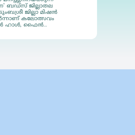
ന' ബഡ്‌സ് ജില്ലാതല
ബശ്രീ ജില്ലാ മിഷന്‍
്‍ന്നാണ് കലോത്സവം
്‍ ഹാള്‍, ഫൈന്‍...