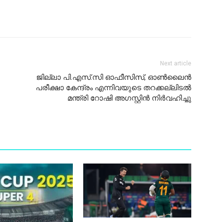
Next article
ജില്ലാ പി.എസ്.സി ഓഫീസിസ്, ഓൺലൈൻ
പരീക്ഷാ കേന്ദ്രം എന്നിവയുടെ തറക്കല്ലിടൽ
മന്ത്രി റോഷി അഗസ്റ്റിൻ നിർവഹിച്ചു