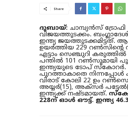
Share
ദുബായ്:
ചാമ്പ്യൻസ് ട്രോഫി ക്ര
വിജയത്തുടക്കം. ബംഗ്ലാദേശി
ഇന്ത്യ ജയത്തുടക്കമിട്ടത്. ആ
ഉയര്‍ത്തിയ 229 റണ്‍സിന്‍റെ വ
എട്ടാം സെഞ്ചുറി കരുത്തില്
പന്തില്‍ 101 റണ്‍സുമായി പ
ഇന്ത്യയുടെ ടോപ് സ്കോറര്‍
പുറത്താകാതെ നിന്നപ്പോള്‍ ക്
വിരാട് കോലി 22 ഉം റണ്‍സെട
അയ്യര്‍(15), അക്സര്‍ പട്ടേല
ഇന്ത്യക്ക് നഷ്ടമായത്.
സ്കോര
228ന് ഓള്‍ ഔട്ട്. ഇന്ത്യ 46