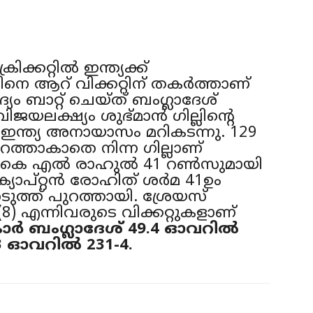
Contac
Contac
ിക്കറ്റില്‍ ഇന്ത്യക്ക്
നെ ആറ് വിക്കറ്റിന് തകര്‍ത്താണ്
ദ്യം ബാറ്റ് ചെയ്ത് ബംഗ്ലാദേശ്
ിജയലക്ഷ്യം ശുഭ്മാന്‍ ഗില്ലിന്‍റെ
Enter t
Enter t
‍ ഇന്ത്യ അനായാസം മറികടന്നു. 129
ുറത്താകാതെ നിന്ന ഗില്ലാണ്
. കെ എല്‍ രാഹുല്‍ 41 റണ്‍സുമായി
LOGIN
LOGIN
യാപ്റ്റന്‍ രോഹിത് ശര്‍മ 41ഉം
ുത്ത് പുറത്തായി. ശ്രേയസ്
HOMEPAG
HOMEPAG
്‍(8) എന്നിവരുടെ വിക്കറ്റുകളാണ്
CONTACT 
CONTACT 
്‍ ബംഗ്ലാദേശ് 49.4 ഓവറില്‍
.3 ഓവറില്‍ 231-4.
Idukki
Idukki
Copyright © Idu
Copyright © Idu